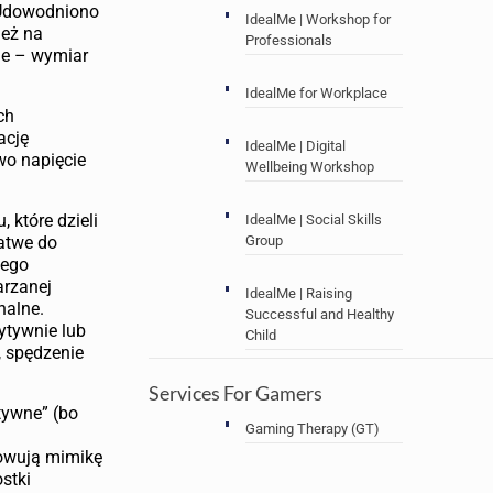
. Udowodniono
IdealMe | Workshop for
ież na
Professionals
ne – wymiar
IdealMe for Workplace
ch
ację
IdealMe | Digital
wo napięcie
Wellbeing Workshop
 które dzieli
IdealMe | Social Skills
Group
łatwe do
wego
arzanej
IdealMe | Raising
nalne.
Successful and Healthy
ytywnie lub
Child
, spędzenie
Services For Gamers
tywne” (bo
Gaming Therapy (GT)
rowują mimikę
ostki