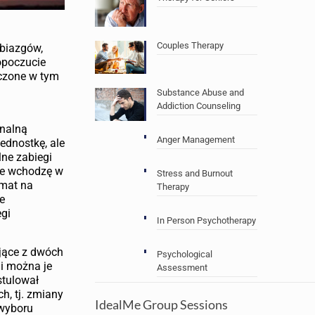
Couples Therapy
obiazgów,
mopoczucie
zczone w tym
Substance Abuse and
Addiction Counseling
onalną
Anger Management
ednostkę, ale
lne zabiegi
ie wchodzę w
Stress and Burnout
emat na
Therapy
ie
egi
In Person Psychotherapy
ające z dwóch
Psychological
i można je
Assessment
stulował
h, tj. zmiany
IdealMe Group Sessions
 wyboru