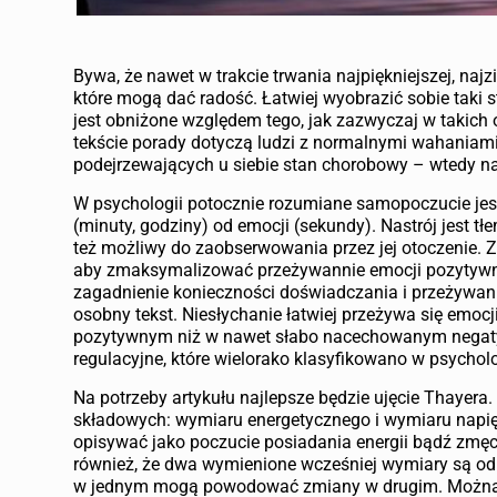
Bywa, że nawet w trakcie trwania najpiękniejszej, naj
które mogą dać radość. Łatwiej wyobrazić sobie taki st
jest obniżone względem tego, jak zazwyczaj w takic
tekście porady dotyczą ludzi z normalnymi wahaniami
podejrzewających u siebie stan chorobowy – wtedy nal
W psychologii potocznie rozumiane samopoczucie jes
(minuty, godziny) od emocji (sekundy). Nastrój jest 
też możliwy do zaobserwowania przez jej otoczenie. Z 
aby zmaksymalizować przeżywannie emocji pozytywn
zagadnienie konieczności doświadczania i przeżywani
osobny tekst. Niesłychanie łatwiej przeżywa się emoc
pozytywnym niż w nawet słabo nacechowanym negatyw
regulacyjne, które wielorako klasyfikowano w psycholo
Na potrzeby artykułu najlepsze będzie ujęcie Thayer
składowych: wymiaru energetycznego i wymiaru napi
opisywać jako poczucie posiadania energii bądź zmęcz
również, że dwa wymienione wcześniej wymiary są od s
w jednym mogą powodować zmiany w drugim. Można to