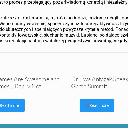
t to proces przebiegający poza świadomą kontrolą i niezależn
zniejszymi metodami są te, które podnoszą poziom energii i ob
 Wspomniany wcześniej spacer, czy inną lubianą aktywność fizy
o skutecznych i spełniających powyższe kryteria metod. Ponad
ontakty towarzyskie, słuchanie muzyki. Lubiane, bo dające sz
chniki regulacji nastroju w dalszej perspektywie powodują negaty
ames Are Awesome and
Dr. Ewa Antczak Speak
mes… Really Not
Game Summit
Read more
Read more