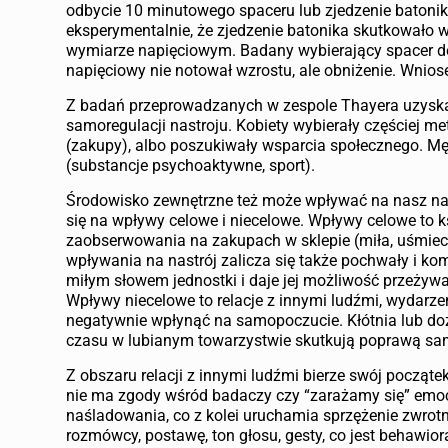
odbycie 10 minutowego spaceru lub zjedzenie batonik
eksperymentalnie, że zjedzenie batonika skutkowało
wymiarze napięciowym. Badany wybierający spacer d
napięciowy nie notował wzrostu, ale obniżenie. Wniose
Z badań przeprowadzanych w zespole Thayera uzyska
samoregulacji nastroju. Kobiety wybierały częściej me
(zakupy), albo poszukiwały wsparcia społecznego. M
(substancje psychoaktywne, sport).
Środowisko zewnętrzne też może wpływać na nasz nast
się na wpływy celowe i niecelowe. Wpływy celowe to 
zaobserwowania na zakupach w sklepie (miła, uśmiech
wpływania na nastrój zalicza się także pochwały i 
miłym słowem jednostki i daje jej możliwość przeżywa
Wpływy niecelowe to relacje z innymi ludźmi, wydarz
negatywnie wpłynąć na samopoczucie. Kłótnia lub doz
czasu w lubianym towarzystwie skutkują poprawą sa
Z obszaru relacji z innymi ludźmi bierze swój począt
nie ma zgody wśród badaczy czy “zarażamy się” emoc
naśladowania, co z kolei uruchamia sprzężenie zwro
rozmówcy, postawę, ton głosu, gesty, co jest behawior