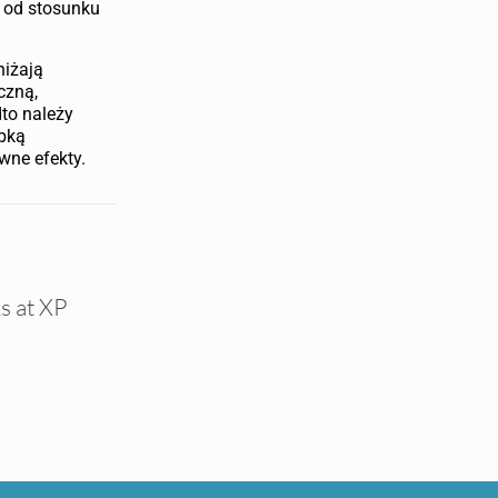
y od stosunku
niżają
czną,
to należy
ybką
wne efekty.
s at XP