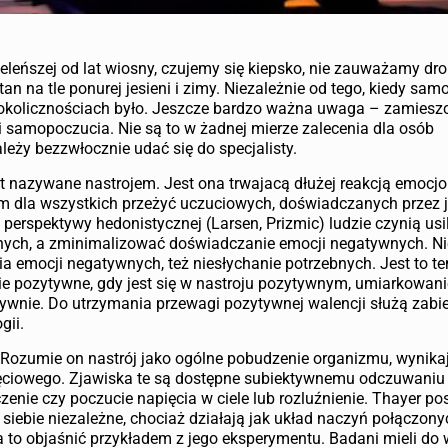
zieleńszej od lat wiosny, czujemy się kiepsko, nie zauważamy dr
an na tle ponurej jesieni i zimy. Niezależnie od tego, kiedy sa
h okolicznościach było. Jeszcze bardzo ważna uwaga – zamies
 samopoczucia. Nie są to w żadnej mierze zalecenia dla osób
eży bezzwłocznie udać się do specjalisty.
t nazywane nastrojem. Jest ona trwajacą dłużej reakcją emocj
tłem dla wszystkich przeżyć uczuciowych, doświadczanych przez j
perspektywy hedonistycznej (Larsen, Prizmic) ludzie czynią usi
ych, a zminimalizować doświadczanie emocji negatywnych. N
a emocji negatywnych, też niesłychanie potrzebnych. Jest to t
jie pozytywne, gdy jest się w nastroju pozytywnym, umiarkowan
nie. Do utrzymania przewagi pozytywnej walencji służą zabi
gii.
a. Rozumie on nastrój jako ogólne pobudzenie organizmu, wynik
ęciowego. Zjawiska te są dostępne subiektywnemu odczuwaniu 
enie czy poczucie napięcia w ciele lub rozluźnienie. Thayer po
iebie niezależne, chociaż działają jak układ naczyń połączonyc
 objaśnić przykładem z jego eksperymentu. Badani mieli do