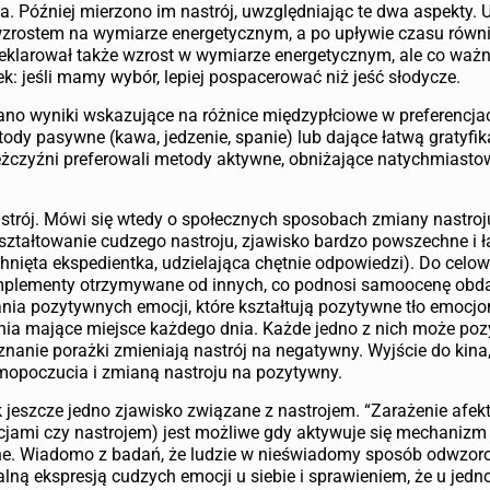
a. Później mierzono im nastrój, uwzględniając te dwa aspekty
 wzrostem na wymiarze energetycznym, a po upływie czasu równ
eklarował także wzrost w wymiarze energetycznym, ale co waż
k: jeśli mamy wybór, lepiej pospacerować niż jeść słodycze.
no wyniki wskazujące na różnice międzypłciowe w preferencja
tody pasywne (kawa, jedzenie, spanie) lub dające łatwą gratyfik
ężczyźni preferowali metody aktywne, obniżające natychmiasto
rój. Mówi się wtedy o społecznych sposobach zmiany nastroju,
kształtowanie cudzego nastroju, zjawisko bardzo powszechne i 
nięta ekspedientka, udzielająca chętnie odpowiedzi). Do celo
komplementy otrzymywane od innych, co podnosi samoocenę obd
nia pozytywnych emocji, które kształtują pozytywne tło emocjo
enia mające miejsce każdego dnia. Każde jedno z nich może poz
nanie porażki zmieniają nastrój na negatywny. Wyjście do kina
mopoczucia i zmianą nastroju na pozytywny.
ek jeszcze jedno zjawisko związane z nastrojem. “Zarażenie afek
jami czy nastrojem) jest możliwe gdy aktywuje się mechanizm
tne. Wiadomo z badań, że ludzie w nieświadomy sposób odwzo
alną ekspresją cudzych emocji u siebie i sprawieniem, że u jedn